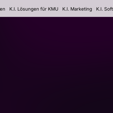
ten
K.I. Lösungen für KMU
K.I. Marketing
K.I. So