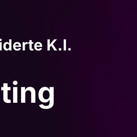
erte K.I.
ting