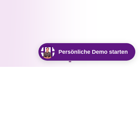
Persönliche Demo starten
CopyCockpit hilft Ihnen bei
all Ihren Marketingaufgaben
Stellen Sie sich vor, einen talentierten und erfahrenen
Marketing-Assistenten an Ihrer Seite zu haben, der
jederzeit super motiviert ist, Ihnen bei
Marketingaufgaben zu helfen. Zu schön, um wahr zu