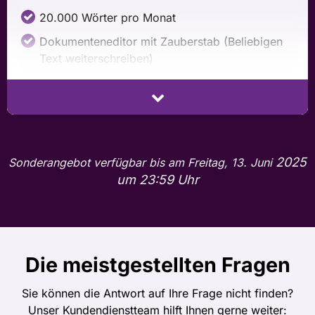
20.000 Wörter pro Monat
Dokumenteneditor mit Zauberstab (Beliebigen
Text weiterschreiben)
Zugang zu allen K.I.-Textvorlagen
100+ K.I.-Textvorlagen für:
Bessere Texte
2025
Sonderangebot verfügbar bis am Freitag, 13. Juni
Business & Marketing
um 23:59 Uhr
Blogs
eBooks
Landing Pages
Die meistgestellten Fragen
E-Mail-Marketing
Facebook- & Google-Anzeigen
Sie können die Antwort auf Ihre Frage nicht finden?
Unser Kundendienstteam hilft Ihnen gerne weiter:
Onlineshop Beschreibungen