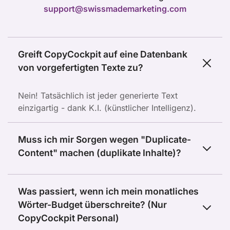
support@swissmademarketing.com
Storytelling
Suchmaschinenoptimierung
Video-Marketing
Greift CopyCockpit auf eine Datenbank
von vorgefertigten Texte zu?
Und noch viele weitere
Nein! Tatsächlich ist jeder generierte Text
Erstklassiger Support
einzigartig - dank K.I. (künstlicher Intelligenz).
3x Wöchentliche LIVE Fragen&Antworten
Webinare
Muss ich mir Sorgen wegen "Duplicate-
30-Tage-Geld-zurück Garantie
Content" machen (duplikate Inhalte)?
Jederzeit kündbar
Was passiert, wenn ich mein monatliches
Wörter-Budget überschreite? (Nur
CopyCockpit Personal)